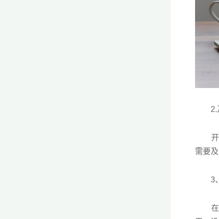
2.
开发
需要及
3、
在软